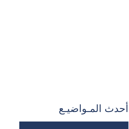
أحدث المـواضيـع