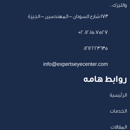
والليزك ،
١٧٣ شارع السودان – المهندسين – الجيزة
+2 01201507527
01212223635
info@expertseyecenter.com
روابط هامه
الرئيسية
الخدمات
المقالات