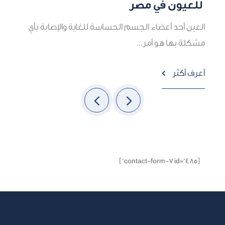
للعيون في مصر
ه
العين أحد أعضاء الجسم الحساسة للغاية والإصابة بأي
م
مشكلة بها هو أمر...
أ
أعرف أكثر

[contact-form-7 id="485" ]