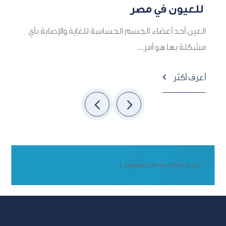
للعيون في مصر
ه
العين أحد أعضاء الجسم الحساسة للغاية والإصابة بأي
م
مشكلة بها هو أمر...
أ
أعرف أكثر

[contact-form-7 id="485" ]