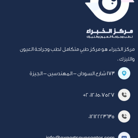
مركز الخبراء هو مركز طبي متكامل لطب وجراحة العيون
والليزك ،
١٧٣ شارع السودان – المهندسين – الجيزة
+2 01201507527
01212223635