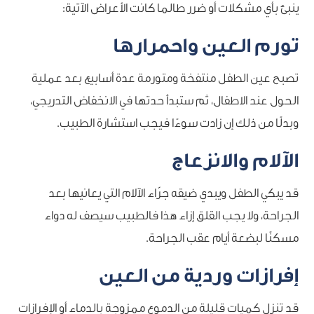
ينبئ بأي مشكلات أو ضرر طالما كانت الأعراض الآتية:
تورم العين واحمرارها
تصبح عين الطفل منتفخة ومتورمة عدة أسابيع بعد عملية
الحول عند الاطفال، ثم ستبدأ حدتها في الانخفاض التدريجي،
وبدلًا من ذلك إن زادت سوءًا فيجب استشارة الطبيب.
الآلام والانزعاج
قد يبكي الطفل ويبدي ضيقه جرّاء الآلام التي يعانيها بعد
الجراحة، ولا يجب القلق إزاء هذا فالطبيب سيصف له دواء
مسكنًا لبضعة أيام عقب الجراحة.
إفرازات وردية من العين
قد تنزل كميات قليلة من الدموع ممزوجة بالدماء أو الإفرازات