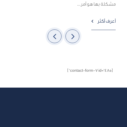
مشكلة بها هو أمر...
أ
أعرف أكثر

[contact-form-7 id="485" ]