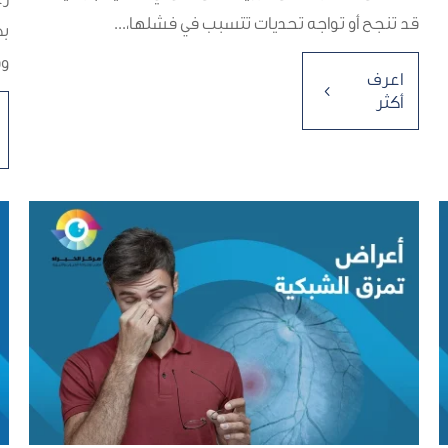
قد تنجح أو تواجه تحديات تتسبب في فشلها،...
بص
وف
اعرف
4
أكثر