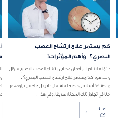
كم يستمر علاج ارتشاح العصب
أ
البصري؟ وأهم المؤثرات!
م
دائمًا ما يتبادر إلى أذهان مصابي ارتشاح العصب البصري سؤال
لل
واحد هو: "كم يستمر علاج ارتشاح العصب البصري؟"،
وش
والحقيقة أنه ليس مجرد استفسار عابر بل هاجس يراودهم
فل
أملًا في تجاوز تلك المحنة سريعًا. وفي هذا...
مب
اعرف
4
أكثر