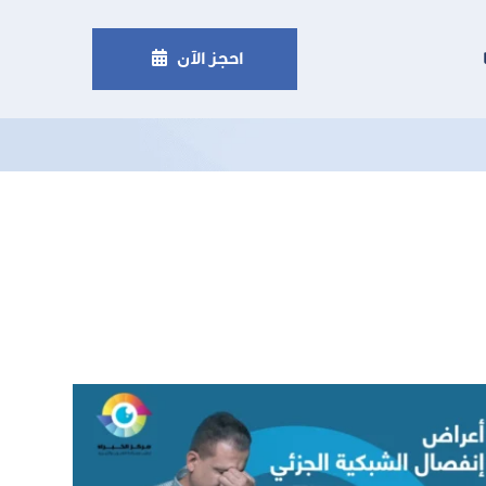

احجز الآن