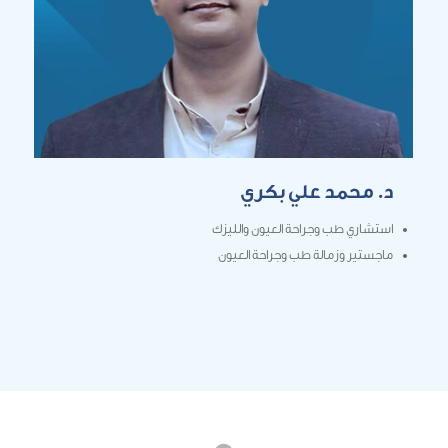
د. محمد علي بكري
استشاري طب وجراحة العيون والليزك
ماجستير وزمالة طب وجراحة العيون