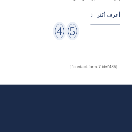
أ
أعرف أكثر

[contact-form-7 id="485" ]