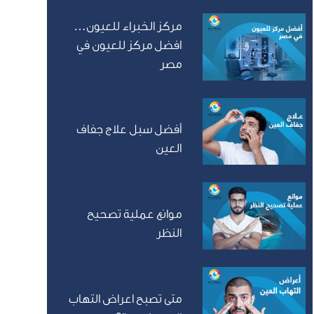
مركز الخبراء للعيون…
افضل مركز للعيون في
مصر
أفضل سبل علاج جفاف
العين
موانع عملية تصحيح
النظر
متى تصبح اعراض التهاب