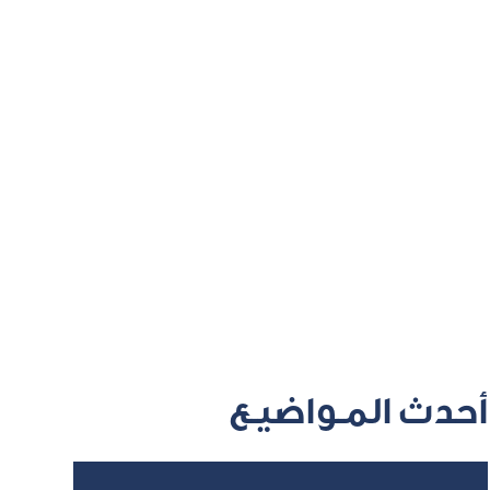
أحدث المـواضيـع