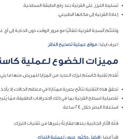
تسليط الليزر على القرنية بعد رفع الطبقة السطحية.
إعادة القرنية إلى مكانها الطبيعي.
وتلتئم أنسجة القرنية تلقائيًا مع مرور الوقت، دون الحاجة إلى أي غ
اعرف ايضا :
موانع عملية تصحيح النظر
مميزات الخضوع لعملية كاست
تُقدم تقنية كاستم ليزك العديد من المزايا للمريض، منها ما يلي:
تحقق هذه التقنية نتائج بصرية ممتازة في معظم الحالات، إذ يأخذ
تفصيلية لسطح القرنية بما في ذلك الانحرافات الطفيفة، ممّا يُت
استعادة البصر خلال 24 ساعة.
قلّة الآثار الجانبية بعدها مقارنةً بغيرها من تقنيات الليزك.
اقرأ ايضا :
افضل دكتور عيون لعملية الليزك