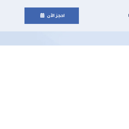
يزتها؟

احجز الآن