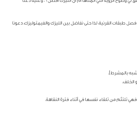
 وضوح الرؤية التي أتمناها أم أن الليزك أفضل؟”، وعليه دعنا
 فصل طبقات القرنية، لذا حتى نفاضل بين الليزك والفيمتوليزك، دعونا
أشبه بالمشرط).
 الخلف.
 فهي تلتئم من تلقاء نفسها في أثناء فترة النقاهة.