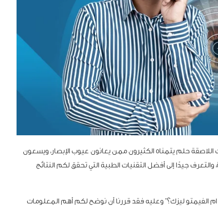
ات اللاصقة حلم يتمناه الكثيرون ممن يعانون عيوب الإبصار، ويسعون
والتعرف جيدًا إلى أفضل التقنيات الطبية التي تحقق لكم النتائج
 ام الفيمتو ليزك؟” وعليه فقد قررنا أن نوضح لكم أهم المعلومات