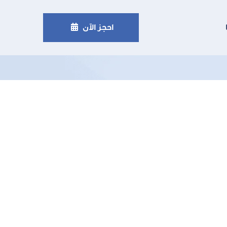
لعيوب

احجز الآن