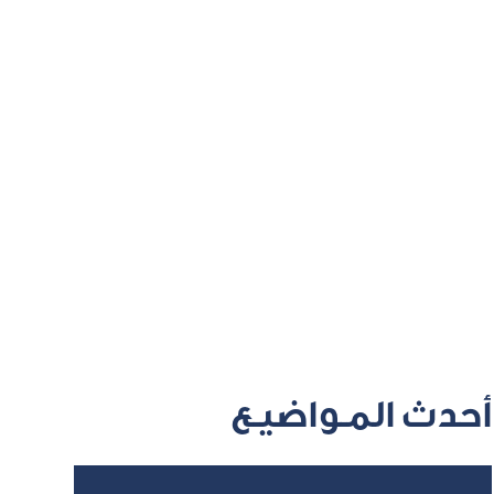
أحدث المـواضيـع