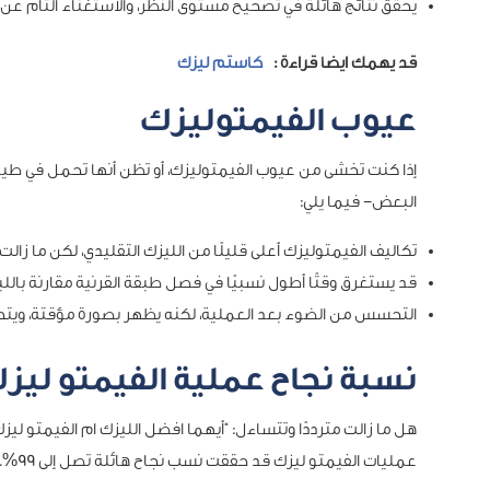
يحقق نتائج هائلة في تصحيح مستوى النظر، والاستغناء التام عن 
قد يهمك ايضا قراءة :
كاستم ليزك
عيوب الفيمتوليزك
إذا كنت تخشى من عيوب الفيمتوليزك، أو تظن أنها تحمل في طياته
البعض- فيما يلي:
تكاليف الفيمتوليزك أعلى قليلًا من الليزك التقليدي، لكن ما زال
قد يستغرق وقتًا أطول نسبيًا في فصل طبقة القرنية مقارنة بالليز
التحسس من الضوء بعد العملية، لكنه يظهر بصورة مؤقتة، ويت
نسبة نجاح عملية الفيمتو ليز
عمليات الفيمتو ليزك قد حققت نسب نجاح هائلة تصل إلى 99%.