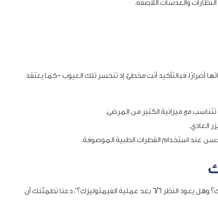
النظارات والعدسات اللاصقة.
ا أضرارًا، فبالتأكيد أنت مخطئ، إذ تنحسر تلك العيوب -كما يعتقد
ت تتناسب مع ميزانية الكثير من المرضى.
ر العادي.
حسن عند استخدام القطرات الطبية الموصوفة.
ك
هل ما زالت مترددًا وتتساءل: “أيهما افضل الليزك ام الفيمتو ليزك؟ وهل يعود النظر 6/6 بعد عملية الفيمتوليزك؟”، دعنا نطمئنك أن