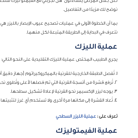
لعل بعض المرضى يتساءلون “هل تجربتي مع الفيمتو ليزك ستحقق لي
نوضح لك مزيدًا من التفاصيل.
بما أن الخطوة الأولى في عمليات تصحيح عيوب الإبصار بالليزر هي
نتعرف في البداية إلى الطريقة المتبعة لكل منهما.
عملية الليزك
يجري الطبيب المختص عملية الليزك التقليدية على النحو التالي:
تُفصل الطبقة الخارجية للقرنية بالميكروكيراتوم (جهاز دقيق 
تُرفع قشرة من أنسجة القرنية التي تم فصلها لأعلى وتُطوى نحو
يوجه ليزر الإكسيمر نحو القرنية لإعادة تشكيل سطحها.
تُعاد القشرة إلى مكانها مرة أخرى، ولا تستخدم أي غرز لتثبيتها
تعرف على :
عملية الليزر السطحي
عملية الفيمتوليزك