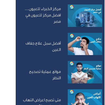
مركز الخبراء للعيون…
افضل مركز للعيون في
مصر
أفضل سبل علاج جفاف
العين
موانع عملية تصحيح
النظر
متى تصبح اعراض التهاب