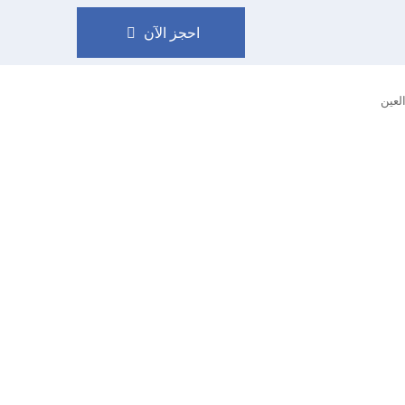
احجز الآن

لعين