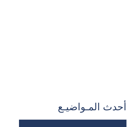
أحدث المـواضيـع