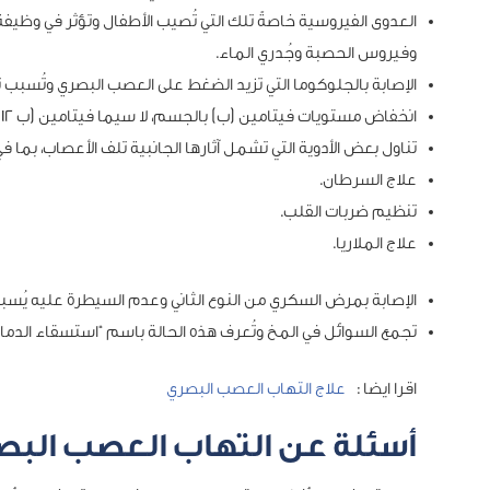
العدوى الفيروسية خاصةً تلك التي تُصيب الأطفال وتؤثر في وظي
وفيروس الحصبة وجُدري الماء.
الإصابة بالجلوكوما التي تزيد الضغط على العصب البصري وتُسبب تلفه 
انخفاض مستويات فيتامين (ب) بالجسم، لا سيما فيتامين (ب 12) الذي قد يتسبب نقصه في التهاب العصب البصري.
تناول بعض الأدوية التي تشمل آثارها الجانبية تلف الأعصاب، بما ف
علاج السرطان.
تنظيم ضربات القلب.
علاج الملاريا.
الإصابة بمرض السكري من النوع الثاني وعدم السيطرة عليه يُسبب
تجمع السوائل في المخ وتُعرف هذه الحالة باسم “استسقاء الدما
اقرا ايضا :
علاج التهاب العصب البصري
أسئلة عن التهاب العصب البص