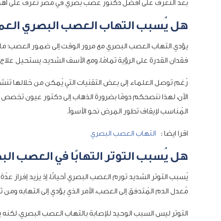
بعد التعرف على أفضل دكتور عصب بصري في مصر تعرف على أهم ال
هل يُسبب التهاب العصب البصري العم
يؤدي التهاب العصب البصري مع مرور الوقت إلى ضمور العصب؛ ما يم
فقدان القدرة على الرؤية تمامًا، ومع الأسف الشديد، يستحيل علاج 
رُغم توصل العلماء إلى بعض التقنيات التي يُمكن من خلالها تنشيط 
الآن، لهذا ننصحكم دومًا بضرورة الذهاب إلى دكتور عيون تخص
المُناسب لإيقاف تطور المرض نحو الأسوأ.
اقرا ايضا :
التهاب العصب البصري
هل يُسبب التوتر التهابًا في العصب ال
يُسبب التوتر الشديد تورم العصب البصري أحيانًا، إذ يزيد إفراز عد
مُعدل الدم المُتدفق إلى العصب، الأمر الذي يؤدي إلى التهابه ومن ث
التوتر ليس السبب الوحيد للإصابة بالتهاب العصب البصري، لكنه يل