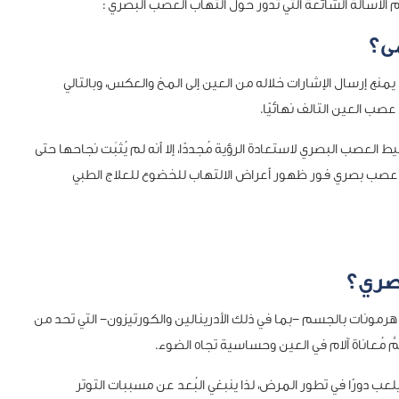
أسالة الشائعة التي تدور حول التهاب العصب البصري :
ى؟
نع إرسال الإشارات خلاله من العين إلى المخ والعكس، وبالتالي
عصب العين التالف نهائيًا.
العصب البصري لاستعادة الرؤية مُجددًا، إلا أنه لم يُثبَت نجاحها حتى
ص عصب بصري فور ظهور أعراض الالتهاب للخضوع للعلاج الطبي
بصري؟
ّة هرمونات بالجسم -بما في ذلك الأدرينالين والكورتيزون- التي تحد من
مَّ مُعاناة آلام في العين وحساسية تجاه الضوء.
عب دورًا في تطور المرض، لذا ينبغي البُعد عن مسببات التوتر