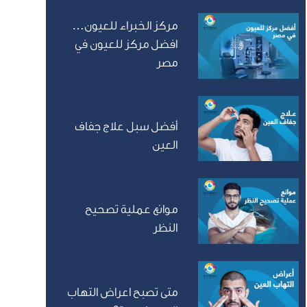
مركز الخبراء للعيون…
افضل مركز للعيون في
مصر
أفضل سبل علاج جفاف
العين
موانع عملية تصحيح
النظر
متى تصبح اعراض التهاب