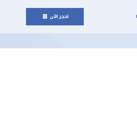
لعيون

احجز الآن