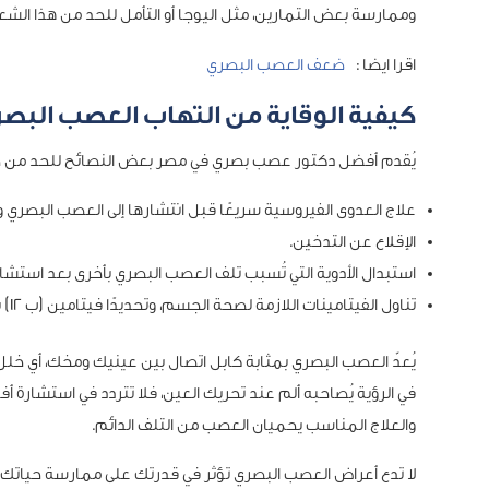
وممارسة بعض التمارين، مثل اليوجا أو التأمل للحد من هذا الشع
اقرا ايضا :
ضعف العصب البصري
كيفية الوقاية من التهاب العصب البص
يُقدم أفضل دكتور عصب بصري في مصر بعض النصائح للحد من خطر
علاج العدوى الفيروسية سريعًا قبل انتشارها إلى العصب البصري و
الإقلاع عن التدخين.
استبدال الأدوية التي تُسبب تلف العصب البصري بأخرى بعد استشا
تناول الفيتامينات اللازمة لصحة الجسم، وتحديدًا فيتامين (ب 12) بانتظام وفقًا للجرعات المُحددة.
يُعدّ العصب البصري بمثابة كابل اتصال بين عينيك ومخك، أي خلل 
في الرؤية يُصاحبه ألم عند تحريك العين، فلا تتردد في استشار
والعلاج المناسب يحميان العصب من التلف الدائم.
لا تدع أعراض العصب البصري تؤثر في قدرتك على ممارسة حياتك، ا