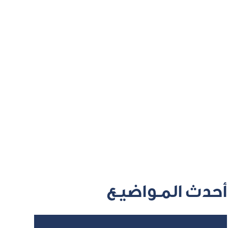
أحدث المـواضيـع