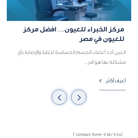
مركز الخبراء للعيون… افضل مركز
أ
للعيون في مصر
ه
العين أحد أعضاء الجسم الحساسة للغاية والإصابة بأي
م
مشكلة بها هو أمر...
أ
أعرف أكثر

[contact-form-7 id="485" ]