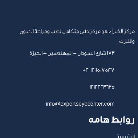
مركز الخبراء هو مركز طبي متكامل لطب وجراحة العيون
والليزك ،
١٧٣ شارع السودان – المهندسين – الجيزة
+2 01201507527
01212223635
info@expertseyecenter.com
روابط هامه
الرئيسية