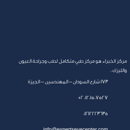
مركز الخبراء هو مركز طبي متكامل لطب وجراحة العيون
والليزك ،
١٧٣ شارع السودان – المهندسين – الجيزة
+2 01201507527
01212223635
info@expertseyecenter.com